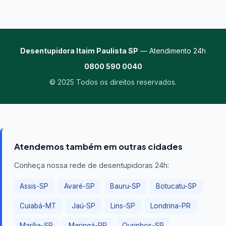
Desentupidora Itaim Paulista SP
— Atendimento 24h
0800 590 0040
© 2025 Todos os direitos reservados.
Atendemos também em outras cidades
Conheça nossa rede de desentupidoras 24h:
Assis-SP
Avaré-SP
Bauru-SP
Botucatu-SP
Cuiabá-MT
Jaú-SP
Lins-SP
Londrina-PR
Marília-SP
Maringá-PR
Ourinhos-SP