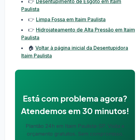
👉
Desentupimento de Esgoto em Itaim
Paulista
👉
Limpa Fossa em Itaim Paulista
👉
Hidrojateamento de Alta Pressão em Itaim
Paulista
🏠
Voltar à página inicial da Desentupidora
Itaim Paulista
Está com problema agora?
Atendemos em 30 minutos!
Plantão 24h em Itaim Paulista-SP. Visita e
orçamento gratuitos. Sem compromisso.